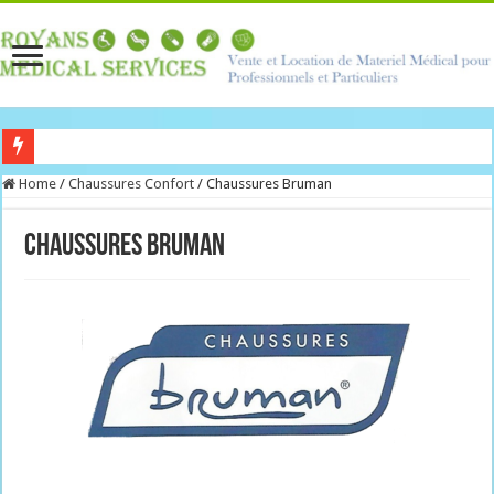
MASQUE EN TISSU FABRICATION FRANÇAISE DISPONIBLE AU MAGASIN
Home
/
Chaussures Confort
/
Chaussures Bruman
Chaussures Bruman